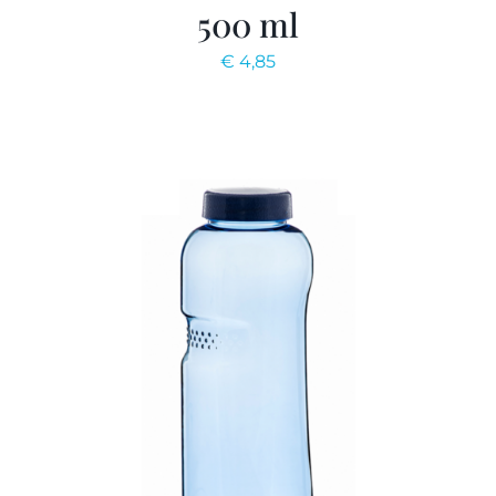
500 ml
€
4,85